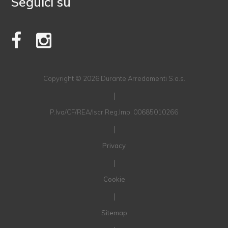
Seguici su
Copyright © 2026 Durante Arredamenti S.a.s.
|
P.Iva/CF/REA/Iscr.Reg.Imp. 00685010266
|
Privacy
|
Cookie
|
Sitemap