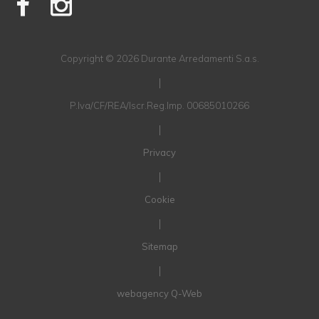
Copyright © 2026 Durante Arredamenti S.a.s.
|
P.Iva/CF/REA/Iscr.Reg.Imp. 00685010266
|
Privacy
|
Cookie
|
Sitemap
|
webagency Q-Web